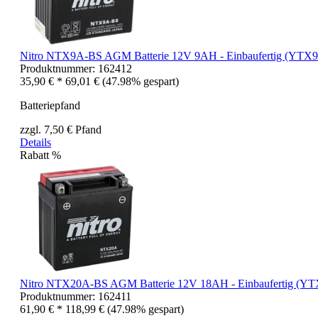
Nitro NTX9A-BS AGM Batterie 12V 9AH - Einbaufertig (YT
Produktnummer:
162412
35,90 € *
69,01 €
(47.98% gespart)
Batteriepfand
zzgl. 7,50 € Pfand
Details
Rabatt
%
Nitro NTX20A-BS AGM Batterie 12V 18AH - Einbaufertig (Y
Produktnummer:
162411
61,90 € *
118,99 €
(47.98% gespart)