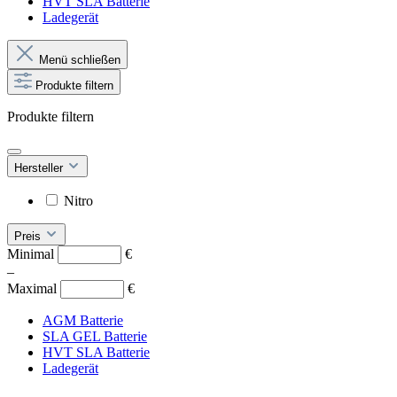
HVT SLA Batterie
Ladegerät
Menü schließen
Produkte filtern
Produkte filtern
Hersteller
Nitro
Preis
Minimal
€
–
Maximal
€
AGM Batterie
SLA GEL Batterie
HVT SLA Batterie
Ladegerät