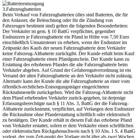
3.Fahrzeugbatterien
Beim Verkauf von Fahrzeugbatterien (dies sind Batterien, die für
den Anlasser, die Beleuchtung oder für die Zündung von
Fahrzeugen bestimmt sind) gelten die folgenden Besonderheiten:
Der Verkäufer ist gem. § 10 BattG verpflichtet, gegenüber
Endnutzern je Fahrzeugbatterie ein Pfand in Höhe von 7,50 Euro
einschließlich Umsatzsteuer zu erheben, wenn der Endnutzer im
Zeitpunkt des Kaufs der neuen Fahrzeugbatterie dem Verkäufer
keine Fahrzeug-Altbatterie zurückgibt. Der Kunde erhält beim Kauf
einer Fahrzeugbatterie einen Pfandgutschein. Der Kunde kann zu
Erstattung des erhobenen Pfandes die alte Fahrzeugbatterie beim
Verkäufer abgeben. Auf Grund der Gefahrengutverordnung ist ein
Versand der alten Fahrzeugbatterie an den Verkäufer nicht zulässig.
Alternativ kann der Kunde die alte Fahrzeugbatterie an einer vom
öffentlich-rechtlichen-Entsorgungsträger eingerichteten
Rücknahmestelle zurückgeben. Wird die Fahrzeug-Altbatterie nicht
dem Pfand erhebenden Verkäufer zurück-gegeben, ist derjenige
Erfassungsberechtigte nach § 11 Abs. 3, BattG der die Fahrzeug-
Altbatterie zurücknimmt, verpflichtet, auf Verlangen dem Endnutzer
die Rücknahme ohne Pfanderstattung schriftlich oder elektronisch
zu bestätigen. Der Kunde erhält in diesem Fall das erhobene Pfand
vom Verkäufer erstattet, sofern er dem Verkäufer einen schriftlichen
oder elektronischen Rückgabenachweis nach § 10 Abs. 1 S. 4 BattG
vorlegt, der zum Zeit-punkt der Vorlage nicht älter als zwei Wochen