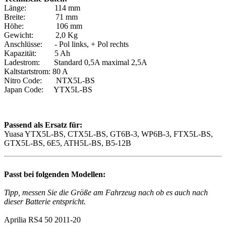
Länge: 114 mm
Breite: 71 mm
Höhe: 106 mm
Gewicht: 2,0 Kg
Anschlüsse: - Pol links, + Pol rechts
Kapazität: 5 Ah
Ladestrom: Standard 0,5A maximal 2,5A
Kaltstartstrom: 80 A
Nitro Code: NTX5L-BS
Japan Code: YTX5L-BS
Passend als Ersatz für:
Yuasa YTX5L-BS, CTX5L-BS, GT6B-3, WP6B-3, FTX5L-BS,
GTX5L-BS, 6E5, ATH5L-BS, B5-12B
Passt bei folgenden Modellen:
Tipp, messen Sie die Größe am Fahrzeug nach ob es auch nach
dieser Batterie entspricht.
Aprilia RS4 50 2011-20