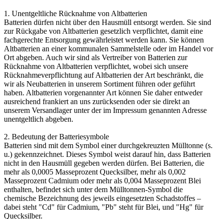
1. Unentgeltliche Rücknahme von Altbatterien
Batterien dürfen nicht über den Hausmüll entsorgt werden. Sie sind
zur Rückgabe von Altbatterien gesetzlich verpflichtet, damit eine
fachgerechte Entsorgung gewährleistet werden kann. Sie können
Altbatterien an einer kommunalen Sammelstelle oder im Handel vor
Ort abgeben. Auch wir sind als Vertreiber von Batterien zur
Rücknahme von Altbatterien verpflichtet, wobei sich unsere
Rücknahmeverpflichtung auf Altbatterien der Art beschränkt, die
wir als Neubatterien in unserem Sortiment führen oder geführt
haben. Altbatterien vorgenannter Art können Sie daher entweder
ausreichend frankiert an uns zurücksenden oder sie direkt an
unserem Versandlager unter der im Impressum genannten Adresse
unentgeltlich abgeben.
2. Bedeutung der Batteriesymbole
Batterien sind mit dem Symbol einer durchgekreuzten Mülltonne (s.
u.) gekennzeichnet. Dieses Symbol weist darauf hin, dass Batterien
nicht in den Hausmüll gegeben werden dürfen. Bei Batterien, die
mehr als 0,0005 Masseprozent Quecksilber, mehr als 0,002
Masseprozent Cadmium oder mehr als 0,004 Masseprozent Blei
enthalten, befindet sich unter dem Mülltonnen-Symbol die
chemische Bezeichnung des jeweils eingesetzten Schadstoffes –
dabei steht "Cd" für Cadmium, "Pb" steht für Blei, und "Hg" für
Quecksilber.